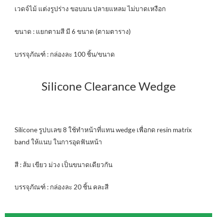
เวดจ์ไม้ แต่งรูปร่าง ขอบมน ปลายแหลม ไม่บาดเหงือก
ขนาด : แยกตามสี มี 6 ขนาด (ตามตาราง)
บรรจุภัณฑ์ : กล่องละ 100 ชิ้น/ขนาด
Silicone Clearance Wedge
Silicone รูปบเลข 8 ใช้ทำหน้าที่แทน wedge เพื่อกด resin matrix
band ให้แนบ ในการอุดฟันหน้า
สี : ส้ม เขียว ม่วง เป็นขนาดเดียวกัน
บรรจุภัณฑ์ : กล่องละ 20 ชิ้น คละสี