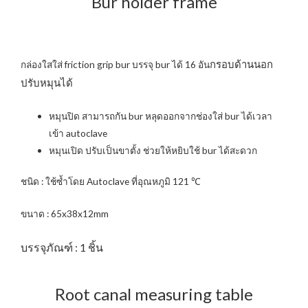
Bur holder frame
กรอบด้านนอก
กล่องใสใส่ friction grip bur บรรจุ bur ได้ 16 อัน
ปรับหมุนได้
หมุนปิด สามารถกัน bur หลุดออกจากช่องใส่ bur ได้เวลา
เข้า autoclave
หมุนเปิด ปรับเป็นขาตั้ง ช่วยให้หยิบใช้ bur ได้สะดวก
ชนิด : ใช้ซ้ำโดย Autoclave ที่อุณหภูมิ 121 ℃
ขนาด : 65x38x12mm
บรรจุภัณฑ์ : 1 ชิ้น
Root canal measuring table