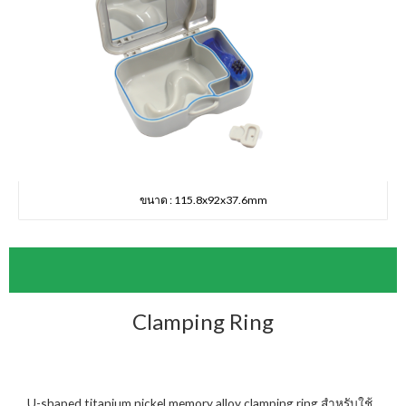
ขนาด : 115.8x92x37.6mm
Clamping Ring
U-shaped titanium nickel memory alloy clamping ring สำหรับใช้