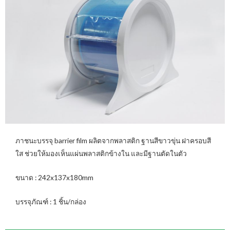
ภาชนะบรรจุ barrier film ผลิตจากพลาสติก ฐานสีขาวขุ่น ฝาครอบสี
ใส ช่วยให้มองเห็นแผ่นพลาสติกข้างใน และมีฐานตัดในตัว
ขนาด : 242x137x180mm
บรรจุภัณฑ์ : 1 ชิ้น/กล่อง